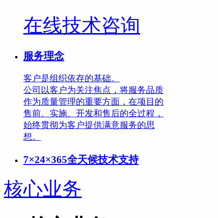
在线技术咨询
服务理念
客户是组织依存的基础。
公司以客户为关注焦点，将服务品质
作为质量管理的重要方面，在项目的
售前、实施、开发和售后的全过程，
始终贯彻为客户提供满意服务的思
想。
7×24×365全天候技术支持
核心业务