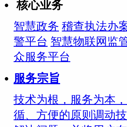
核心业务
智慧政务
稽查执法办
警平台
智慧物联网监
众服务平台
服务宗旨
技术为根，服务为本，
循、方便的原则调动技