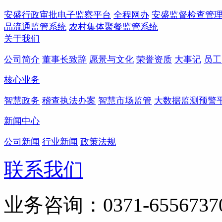
安盛行政审批电子监察平台
全程网办
安盛监督检查管
品流通监管系统
农村集体聚餐监管系统
关于我们
公司简介
董事长致辞
愿景与文化
荣誉资质
大事记
员工
核心业务
智慧政务
稽查执法办案
智慧市场监管
大数据监测预警
新闻中心
公司新闻
行业新闻
政策法规
联系我们
业务咨询：0371-6556737