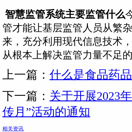
智慧监管系统主要监管什么
管才能让基层监管人员从繁
来，充分利用现代信息技术
从根本上解决
监管力量不足
上一篇：
什么是食品药品
下一篇：
关于开展2023
传月”活动的通知
相关资讯