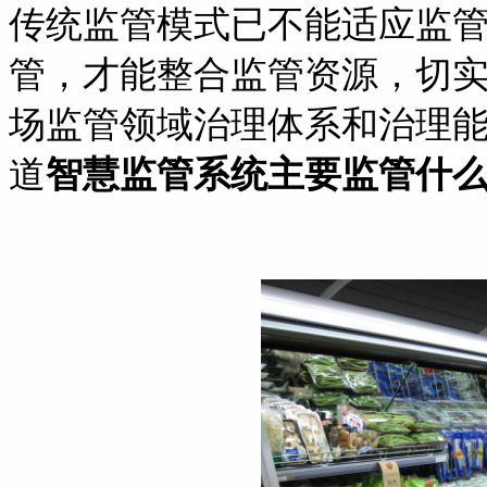
传统监管模式已不能适应监
管，才能整合监管资源，切
场监管领域治
理体系和治理
道
智慧监管系统
主要监管什