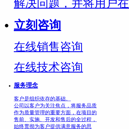
解决问题，并将用户在
立刻咨询
在线销售咨询
在线技术咨询
服务理念
客户是组织依存的基础。
公司以客户为关注焦点，将服务品质
作为质量管理的重要方面，在项目的
售前、实施、开发和售后的全过程，
始终贯彻为客户提供满意服务的思