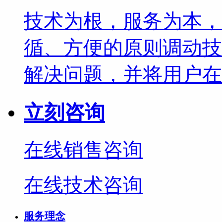
技术为根，服务为本，
循、方便的原则调动技
解决问题，并将用户在
立刻咨询
在线销售咨询
在线技术咨询
服务理念