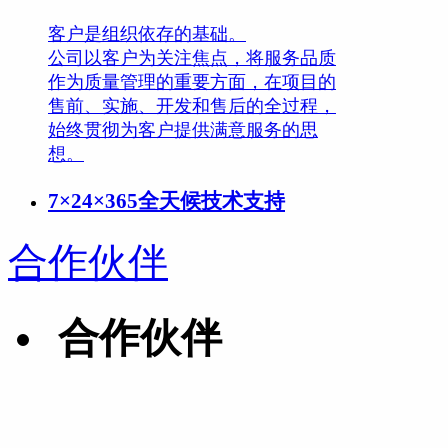
客户是组织依存的基础。
公司以客户为关注焦点，将服务品质
作为质量管理的重要方面，在项目的
售前、实施、开发和售后的全过程，
始终贯彻为客户提供满意服务的思
想。
7×24×365全天候技术支持
合作伙伴
合作伙伴