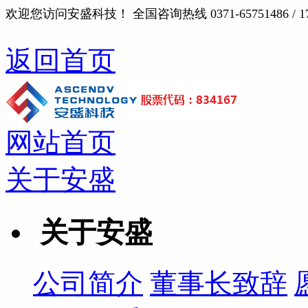
欢迎您访问安盛科技！ 全国咨询热线 0371-65751486 / 176
返回首页
网站首页
关于安盛
关于安盛
公司简介
董事长致辞