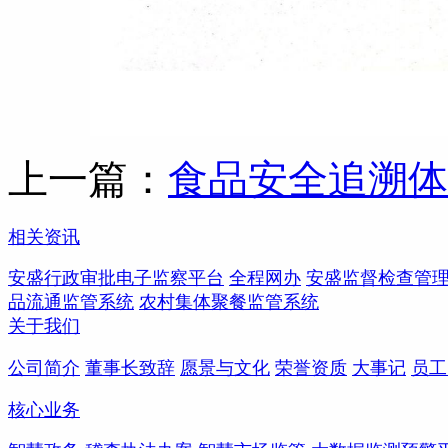
上一篇：
食品安全追溯体
相关资讯
安盛行政审批电子监察平台
全程网办
安盛监督检查管
品流通监管系统
农村集体聚餐监管系统
关于我们
公司简介
董事长致辞
愿景与文化
荣誉资质
大事记
员工
核心业务