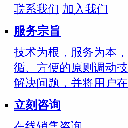
联系我们
加入我们
服务宗旨
技术为根，服务为本，
循、方便的原则调动技
解决问题，并将用户在
立刻咨询
在线销售咨询