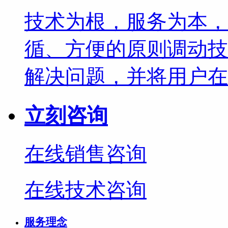
技术为根，服务为本，
循、方便的原则调动技
解决问题，并将用户在
立刻咨询
在线销售咨询
在线技术咨询
服务理念