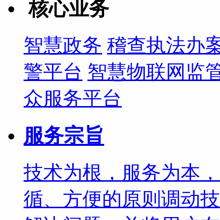
核心业务
智慧政务
稽查执法办
警平台
智慧物联网监
众服务平台
服务宗旨
技术为根，服务为本，
循、方便的原则调动技