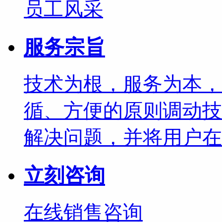
员工风采
服务宗旨
技术为根，服务为本，
循、方便的原则调动技
解决问题，并将用户在
立刻咨询
在线销售咨询