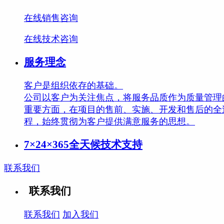
在线销售咨询
在线技术咨询
服务理念
客户是组织依存的基础。
公司以客户为关注焦点，将服务品质作为质量管理
重要方面，在项目的售前、实施、开发和售后的全
程，始终贯彻为客户提供满意服务的思想。
7×24×365全天候技术支持
联系我们
联系我们
联系我们
加入我们