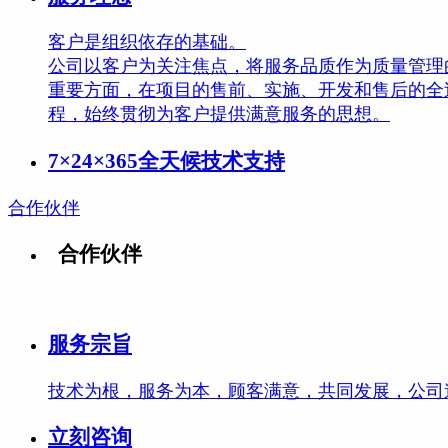
客户是组织依存的基础。
公司以客户为关注焦点，将服务品质作为质量管理
重要方面，在项目的售前、实施、开发和售后的全
程，始终贯彻为客户提供满意服务的思想。
7×24×365全天候技术支持
合作伙伴
合作伙伴
服务宗旨
技术为根，服务为本，顾客满意，共同发展，公司
立刻咨询