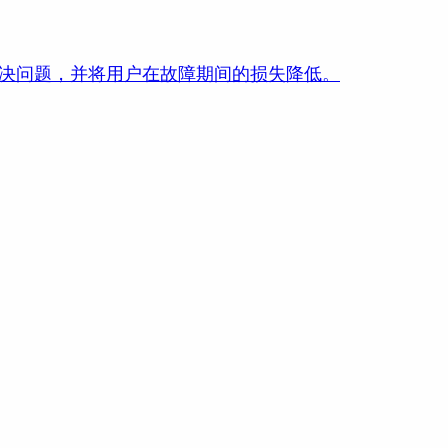
决问题，并将用户在故障期间的损失降低。