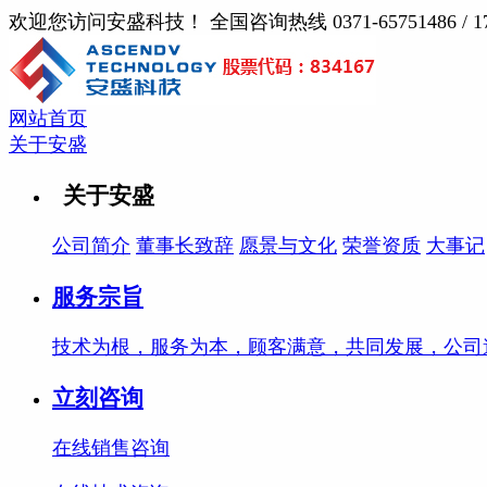
欢迎您访问安盛科技！ 全国咨询热线 0371-65751486 / 176
网站首页
关于安盛
关于安盛
公司简介
董事长致辞
愿景与文化
荣誉资质
大事记
服务宗旨
技术为根，服务为本，顾客满意，共同发展，公司
立刻咨询
在线销售咨询