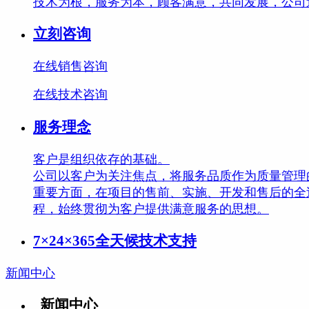
技术为根，服务为本，顾客满意，共同发展，公司
立刻咨询
在线销售咨询
在线技术咨询
服务理念
客户是组织依存的基础。
公司以客户为关注焦点，将服务品质作为质量管理
重要方面，在项目的售前、实施、开发和售后的全
程，始终贯彻为客户提供满意服务的思想。
7×24×365全天候技术支持
新闻中心
新闻中心