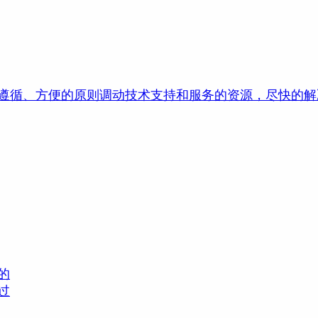
遵循、方便的原则调动技术支持和服务的资源，尽快的解
的
过