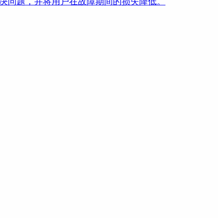
决问题，并将用户在故障期间的损失降低。