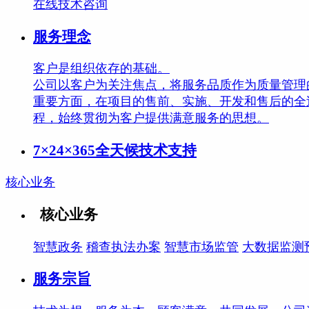
在线技术咨询
服务理念
客户是组织依存的基础。
公司以客户为关注焦点，将服务品质作为质量管理
重要方面，在项目的售前、实施、开发和售后的全
程，始终贯彻为客户提供满意服务的思想。
7×24×365全天候技术支持
核心业务
核心业务
智慧政务
稽查执法办案
智慧市场监管
大数据监测
服务宗旨