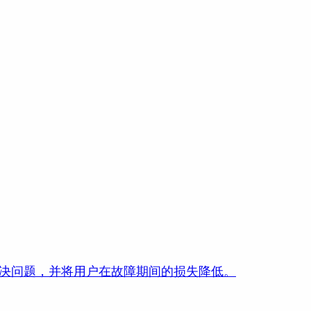
决问题，并将用户在故障期间的损失降低。