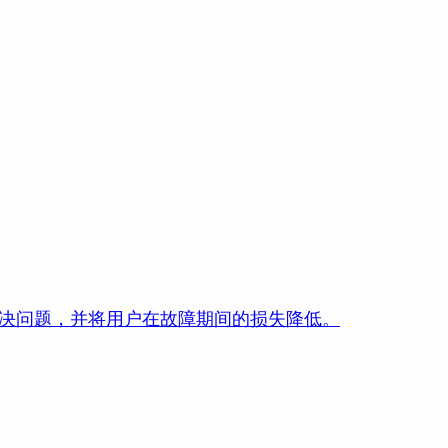
决问题，并将用户在故障期间的损失降低。