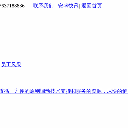
37188836
联系我们
|
安盛快讯
|
返回首页
员工风采
遵循、方便的原则调动技术支持和服务的资源，尽快的解