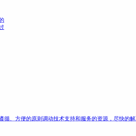
的
过
遵循、方便的原则调动技术支持和服务的资源，尽快的解