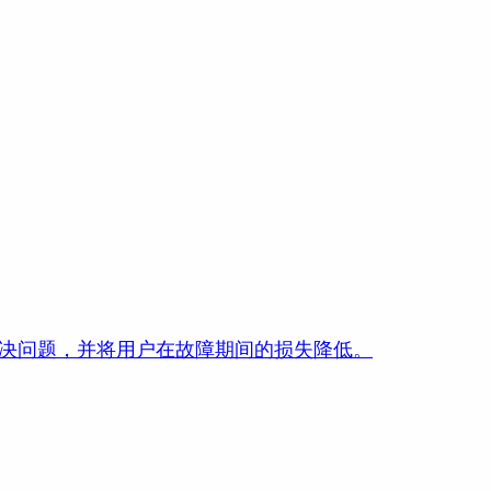
决问题，并将用户在故障期间的损失降低。