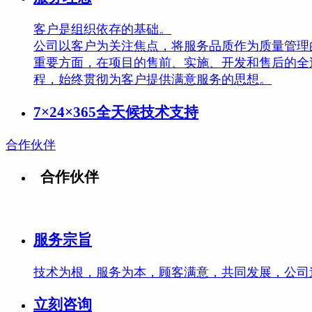
客户是组织依存的基础。
公司以客户为关注焦点，将服务品质作为质量管理
重要方面，在项目的售前、实施、开发和售后的全
程，始终贯彻为客户提供满意服务的思想。
7×24×365全天候技术支持
合作伙伴
合作伙伴
服务宗旨
技术为根，服务为本，顾客满意，共同发展，公司
立刻咨询