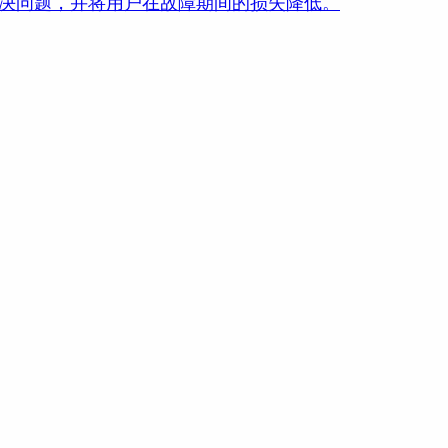
决问题，并将用户在故障期间的损失降低。