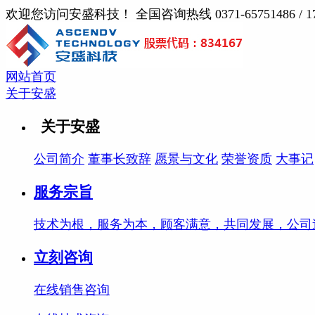
欢迎您访问安盛科技！ 全国咨询热线 0371-65751486 / 176
网站首页
关于安盛
关于安盛
公司简介
董事长致辞
愿景与文化
荣誉资质
大事记
服务宗旨
技术为根，服务为本，顾客满意，共同发展，公司
立刻咨询
在线销售咨询