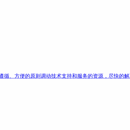
遵循、方便的原则调动技术支持和服务的资源，尽快的解