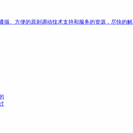
遵循、方便的原则调动技术支持和服务的资源，尽快的解
的
过