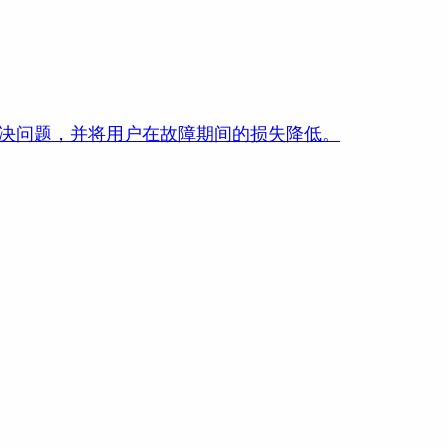
决问题，并将用户在故障期间的损失降低。