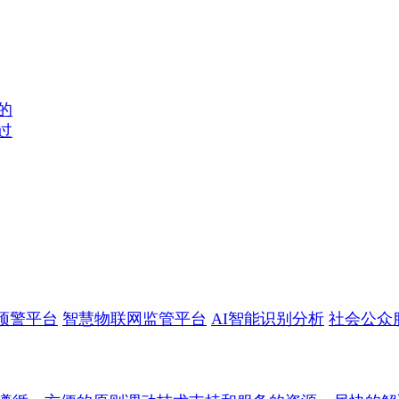
的
过
预警平台
智慧物联网监管平台
AI智能识别分析
社会公众