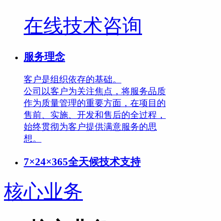
在线技术咨询
服务理念
客户是组织依存的基础。
公司以客户为关注焦点，将服务品质
作为质量管理的重要方面，在项目的
售前、实施、开发和售后的全过程，
始终贯彻为客户提供满意服务的思
想。
7×24×365全天候技术支持
核心业务