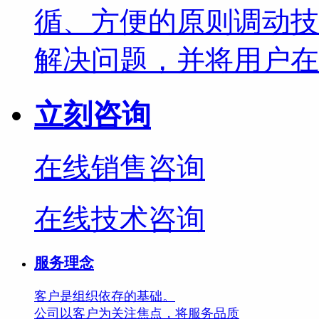
循、方便的原则调动技
解决问题，并将用户在
立刻咨询
在线销售咨询
在线技术咨询
服务理念
客户是组织依存的基础。
公司以客户为关注焦点，将服务品质