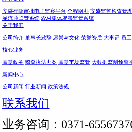
安盛行政审批电子监察平台
全程网办
安盛监督检查管
品流通监管系统
农村集体聚餐监管系统
关于我们
公司简介
董事长致辞
愿景与文化
荣誉资质
大事记
员工
核心业务
智慧政务
稽查执法办案
智慧市场监管
大数据监测预警
新闻中心
公司新闻
行业新闻
政策法规
联系我们
业务咨询：0371-6556737