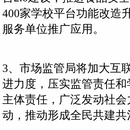
400
家学校平台功能改造
服务单位推广应用。
3
、市场监管局将加大互
进力度，压实监管责任和
主体责任，广泛发动社会
动，推动形成全民共建共