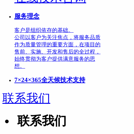
服务理念
客户是组织依存的基础。
公司以客户为关注焦点，将服务品质
作为质量管理的重要方面，在项目的
售前、实施、开发和售后的全过程，
始终贯彻为客户提供满意服务的思
想。
7×24×365全天候技术支持
联系我们
联系我们