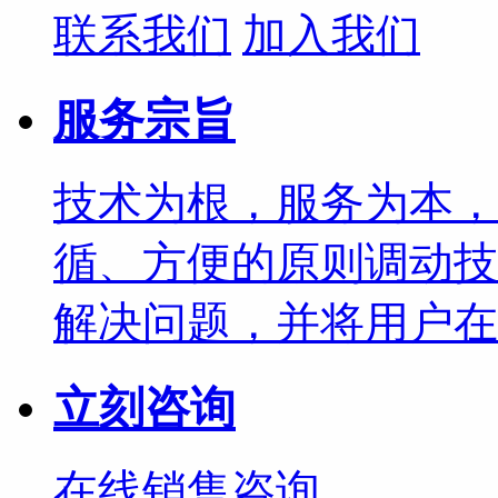
联系我们
加入我们
服务宗旨
技术为根，服务为本，
循、方便的原则调动技
解决问题，并将用户在
立刻咨询
在线销售咨询