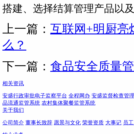
搭建、选择结算管理产品以
上一篇：
互联网+明厨亮
么？
下一篇：
食品安全质量管
相关资讯
安盛行政审批电子监察平台
全程网办
安盛监督检查管
品流通监管系统
农村集体聚餐监管系统
关于我们
公司简介
董事长致辞
愿景与文化
荣誉资质
大事记
员工