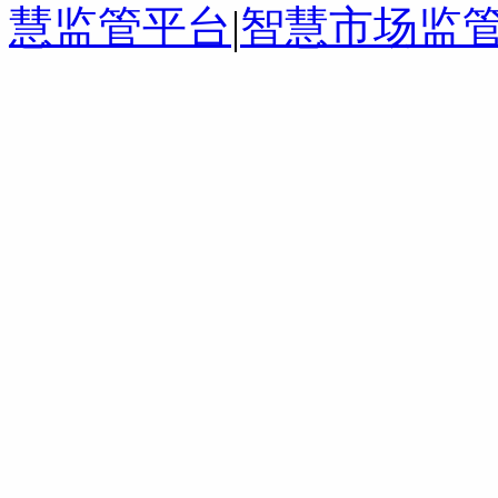
慧监管平台
|
智慧市场监