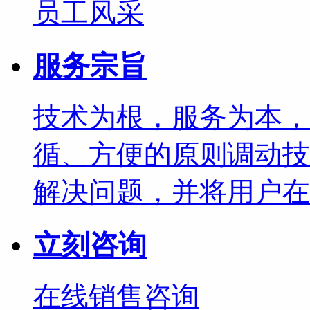
员工风采
服务宗旨
技术为根，服务为本，
循、方便的原则调动技
解决问题，并将用户在
立刻咨询
在线销售咨询