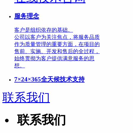
服务理念
客户是组织依存的基础。
公司以客户为关注焦点，将服务品质
作为质量管理的重要方面，在项目的
售前、实施、开发和售后的全过程，
始终贯彻为客户提供满意服务的思
想。
7×24×365全天候技术支持
联系我们
联系我们