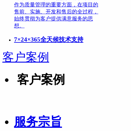
作为质量管理的重要方面，在项目的
售前、实施、开发和售后的全过程，
始终贯彻为客户提供满意服务的思
想。
7×24×365全天候技术支持
客户案例
客户案例
服务宗旨