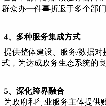
群众办一件事折返于多个部
4、多种服务集成方式
提供整体建设、服务/数据对
式，为达成政务生态系统的良
5、深化跨界融合
为政府和行业服务主体提供