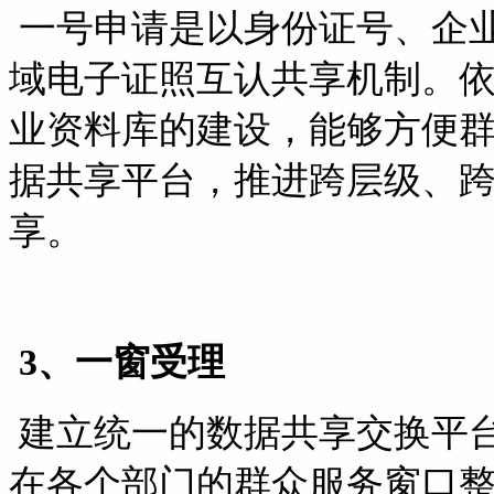
一号申请是以身份证号、企
域电子证照互认共享机制。
业资料库的建设，能够方便
据共享
平台，推进跨层级、
享。
3、一窗受理
建立统一的数据共享交换平
在各个部门的群众服务窗口