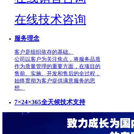
在线技术咨询
服务理念
客户是组织依存的基础。
公司以客户为关注焦点，将服务品质
作为质量管理的重要方面，在项目的
售前、实施、开发和售后的全过程，
始终贯彻为客户提供满意服务的思
想。
7×24×365全天候技术支持